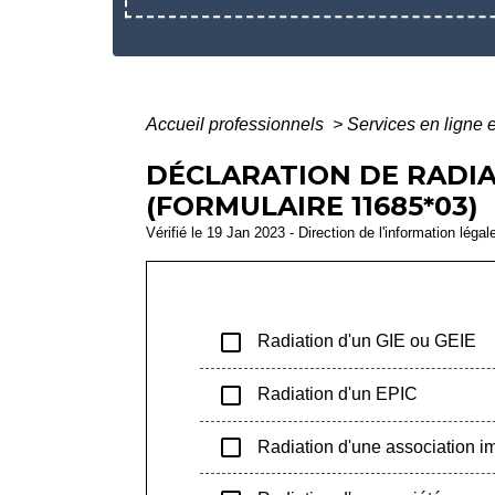
Accueil professionnels
>
Services en ligne 
DÉCLARATION DE RADIA
(FORMULAIRE 11685*03)
Vérifié le 19 Jan 2023 - Direction de l'information légal
check_box_outline_blank
Radiation d'un GIE ou GEIE
check_box_outline_blank
Radiation d'un EPIC
check_box_outline_blank
Radiation d'une association i