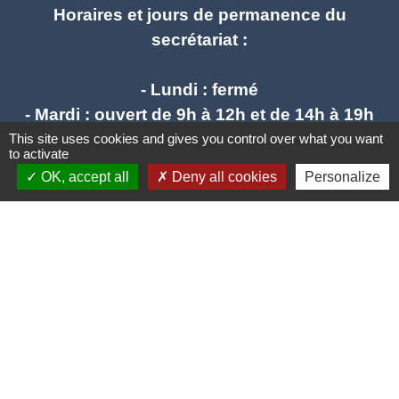
Horaires et jours de permanence du
secrétariat :
- Lundi : fermé
- Mardi : ouvert de 9h à 12h et de 14h à 19h
- Mercredi : ouvert de 9h à 12h - fermé l'après
This site uses cookies and gives you control over what you want
to activate
midi
OK, accept all
Deny all cookies
Personalize
- Jeudi : ouvert de 9h à 12h et de 14h à 17h
- Vendredi : ouvert de 9h à 12h et de 14h à
17h
mail : stlieuxleslavaur.mairie@wanadoo.fr