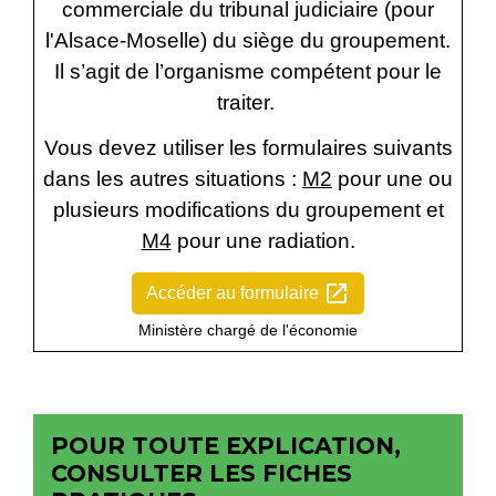
commerciale du tribunal judiciaire (pour
l'Alsace-Moselle) du siège du groupement.
Il s’agit de l’organisme compétent pour le
traiter.
Vous devez utiliser les formulaires suivants
dans les autres situations :
M2
pour une ou
plusieurs modifications du groupement et
M4
pour une radiation.
open_in_new
Accéder au formulaire
Ministère chargé de l'économie
POUR TOUTE EXPLICATION,
CONSULTER LES FICHES