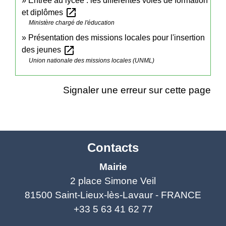
Entrée au lycée : les différentes voies de formation
open_in_new
et diplômes
Ministère chargé de l'éducation
Présentation des missions locales pour l'insertion
open_in_new
des jeunes
Union nationale des missions locales (UNML)
Signaler une erreur sur cette page
Contacts
Mairie
2 place Simone Veil
81500 Saint-Lieux-lès-Lavaur - FRANCE
+33 5 63 41 62 77