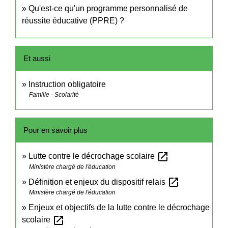
Qu'est-ce qu'un programme personnalisé de
réussite éducative (PPRE) ?
Et aussi
Instruction obligatoire
Famille - Scolarité
Pour en savoir plus
open_in_new
Lutte contre le décrochage scolaire
Ministère chargé de l'éducation
open_in_new
Définition et enjeux du dispositif relais
Ministère chargé de l'éducation
Enjeux et objectifs de la lutte contre le décrochage
open_in_new
scolaire