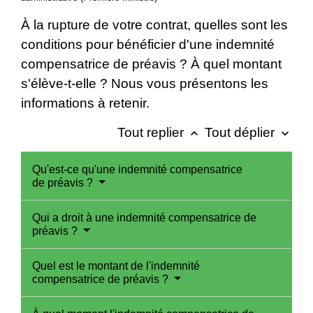
À la rupture de votre contrat, quelles sont les
conditions pour bénéficier d'une indemnité
compensatrice de préavis ? À quel montant
s'élève-t-elle ? Nous vous présentons les
informations à retenir.
Tout replier
Tout déplier
keyboard_arrow_up
keyboard_arrow_down
Qu'est-ce qu'une indemnité compensatrice
de préavis ?
Qui a droit à une indemnité compensatrice de
préavis ?
Quel est le montant de l'indemnité
compensatrice de préavis ?