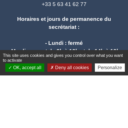
+33 5 63 41 62 77
Horaires et jours de permanence du
secrétariat :
- Lundi : fermé
- Mardi : ouvert de 9h à 12h et de 14h à 19h
This site uses cookies and gives you control over what you want
- Mercredi : ouvert de 9h à 12h - fermé l'après
to activate
midi
OK, accept all
Deny all cookies
Personalize
- Jeudi : ouvert de 9h à 12h et de 14h à 17h
- Vendredi : ouvert de 9h à 12h et de 14h à
17h
mail : stlieuxleslavaur.mairie@wanadoo.fr