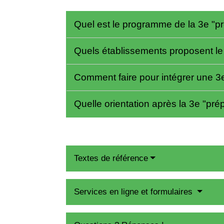
Quel est le programme de la 3e "p
Quels établissements proposent le 
Comment faire pour intégrer une 3
Quelle orientation après la 3e "pré
Textes de référence
Services en ligne et formulaires