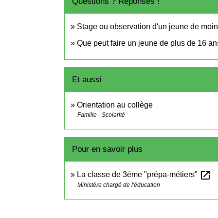
Questions ? Réponses !
Stage ou observation d'un jeune de moins
Que peut faire un jeune de plus de 16 an
Et aussi
Orientation au collège
Famille - Scolarité
Pour en savoir plus
open_in_new
La classe de 3ème "prépa-métiers"
Ministère chargé de l'éducation