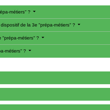
répa-métiers" ?
dispositif de la 3e "prépa-métiers" ?
e "prépa-métiers" ?
pa-métiers" ?