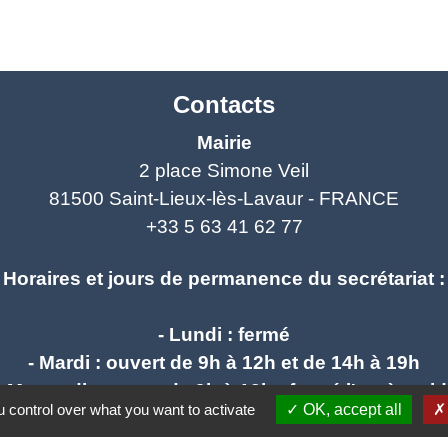
Contacts
Mairie
2 place Simone Veil
81500 Saint-Lieux-lès-Lavaur - FRANCE
+33 5 63 41 62 77
Horaires et jours de permanence du secrétariat :
- Lundi : fermé
- Mardi : ouvert de 9h à 12h et de 14h à 19h
- Mercredi : ouvert de 9h à 12h - fermé l'après mid
 control over what you want to activate
OK, accept all
- Jeudi : ouvert de 9h à 12h et de 14h à 17h
- Vendredi : ouvert de 9h à 12h et de 14h à 17h