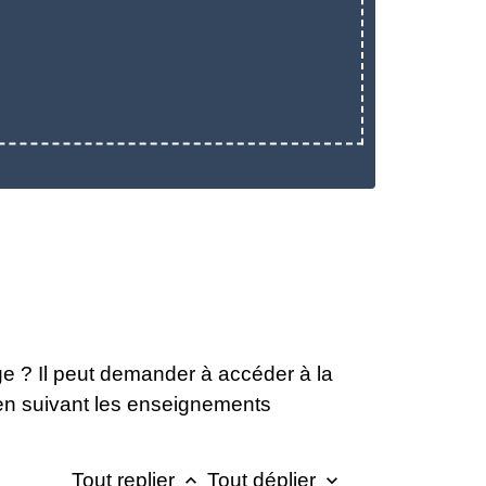
age ? Il peut demander à accéder à la
t en suivant les enseignements
Tout replier
Tout déplier
keyboard_arrow_up
keyboard_arrow_down