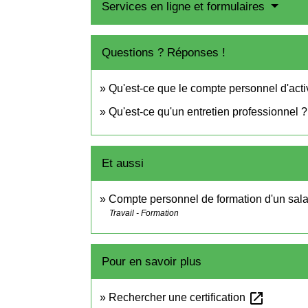
Services en ligne et formulaires
Questions ? Réponses !
Qu'est-ce que le compte personnel d'activ
Qu'est-ce qu'un entretien professionnel ?
Et aussi
Compte personnel de formation d'un salar
Travail - Formation
Pour en savoir plus
open_in_new
Rechercher une certification