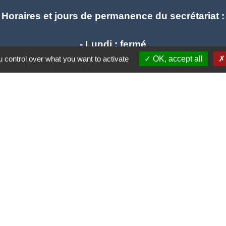
Horaires et jours de permanence du secrétariat :
- Lundi : fermé
- Mardi : ouvert de 9h à 12h et de 14h à 19h
 control over what you want to activate
OK, accept all
- Mercredi : ouvert de 9h à 12h - fermé l'après mid
- Jeudi : ouvert de 9h à 12h et de 14h à 17h
- Vendredi : ouvert de 9h à 12h et de 14h à 17h
mail : stlieuxleslavaur.mairie@wanadoo.fr
Liens
e communes Tarn Agout