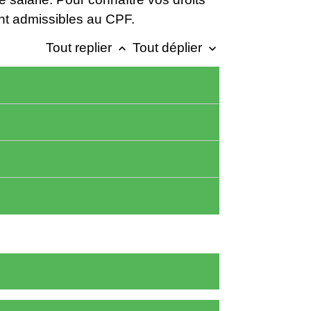
nt admissibles au CPF.
Tout replier
Tout déplier
keyboard_arrow_up
keyboard_arrow_down