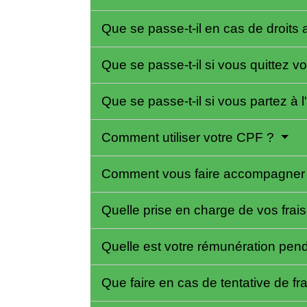
Que se passe-t-il en cas de droits 
Que se passe-t-il si vous quittez v
Que se passe-t-il si vous partez à 
Comment utiliser votre CPF ?
Comment vous faire accompagner p
Quelle prise en charge de vos frai
Quelle est votre rémunération pen
Que faire en cas de tentative de f