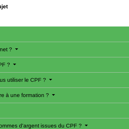
ujet
rnet ?
CPF ?
s utiliser le CPF ?
e à une formation ?
 sommes d'argent issues du CPF ?