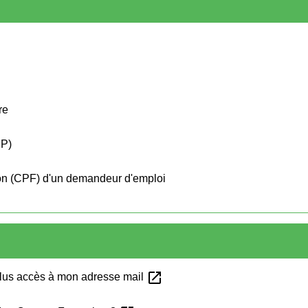
re
EP)
on (CPF) d'un demandeur d'emploi
open_in_new
 plus accès à mon adresse mail