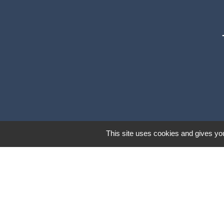
This site uses cookies and gives you
Communautés d
Préfecture du Ta
Conseil Départe