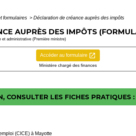
et formulaires
>
Déclaration de créance auprès des impôts
CE AUPRÈS DES IMPÔTS (FORMULAI
le et administrative (Première ministre)
open_in_new
Accéder au formulaire
Ministère chargé des finances
, CONSULTER LES FICHES PRATIQUES :
l'emploi (CICE) à Mayotte