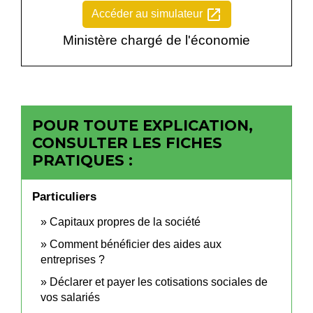
open_in_new
Accéder au simulateur
Ministère chargé de l'économie
POUR TOUTE EXPLICATION,
CONSULTER LES FICHES
PRATIQUES :
Particuliers
Capitaux propres de la société
Comment bénéficier des aides aux
entreprises ?
Déclarer et payer les cotisations sociales de
vos salariés