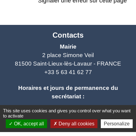
Signaler une erreur sur cette page
Contacts
Mairie
2 place Simone Veil
81500 Saint-Lieux-lès-Lavaur - FRANCE
+33 5 63 41 62 77
Horaires et jours de permanence du
secrétariat :
This site uses cookies and gives you control over what you want
- Lundi : fermé
to activate
- Mardi : ouvert de 9h à 12h et de 14h à 19h
OK, accept all
Deny all cookies
Personalize
- Mercredi : ouvert de 9h à 12h - fermé l'après