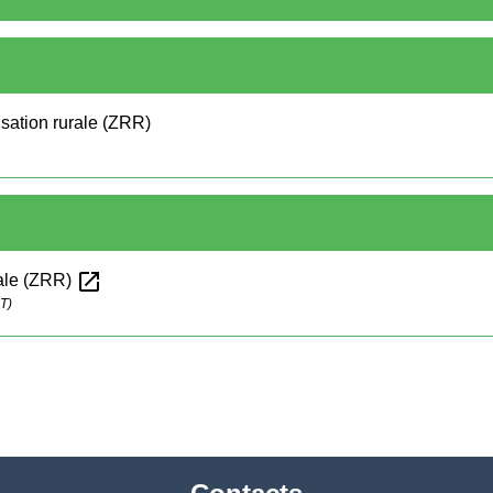
isation rurale (ZRR)
open_in_new
rale (ZRR)
T)