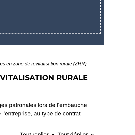
es en zone de revitalisation rurale (ZRR)
EVITALISATION RURALE
es patronales lors de l'embauche
 l'entreprise, au type de contrat
Tout replier
Tout déplier
keyboard_arrow_up
keyboard_arrow_down