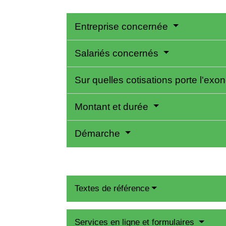
Entreprise concernée
Salariés concernés
Sur quelles cotisations porte l'exo
Montant et durée
Démarche
Textes de référence
Services en ligne et formulaires