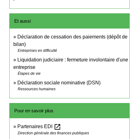
Et aussi
Déclaration de cessation des paiements (dépôt de
bilan)
Entreprises en difficulté
Liquidation judiciaire : fermeture involontaire d'une
entreprise
Étapes de vie
Déclaration sociale nominative (DSN)
Ressources humaines
Pour en savoir plus
open_in_new
Partenaires EDI
Direction générale des finances publiques