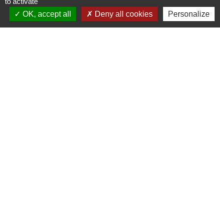
to activate
- Lundi : fermé
OK, accept all
Deny all cookies
Personalize
- Mardi : ouvert de 9h à 12h et de 14h à 19h
- Mercredi : ouvert de 9h à 12h - fermé l'après
midi
- Jeudi : ouvert de 9h à 12h et de 14h à 17h
- Vendredi : ouvert de 9h à 12h et de 14h à
17h
mail : stlieuxleslavaur.mairie@wanadoo.fr
Liens
Communautés de communes Tarn Agout