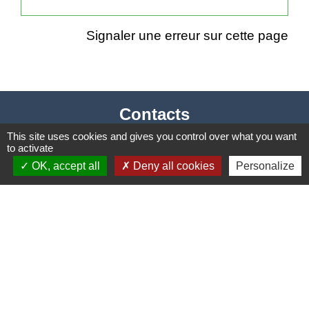
Signaler une erreur sur cette page
Contacts
This site uses cookies and gives you control over what you want
Mairie
to activate
2 place Simone Veil
OK, accept all
Deny all cookies
Personalize
81500 Saint-Lieux-lès-Lavaur - FRANCE
+33 5 63 41 62 77
Horaires et jours de permanence du
secrétariat :
- Lundi : fermé