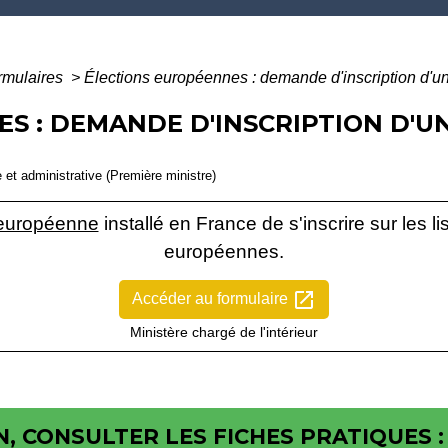
ormulaires
>
Élections européennes : demande d'inscription d'u
S : DEMANDE D'INSCRIPTION D'U
e et administrative (Première ministre)
 européenne
installé en France de s'inscrire sur les li
européennes.
open_in_new
Accéder au formulaire
Ministère chargé de l'intérieur
, CONSULTER LES FICHES PRATIQUES :