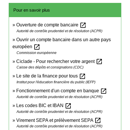
Pour en savoir plus
open_in_new
Ouverture de compte bancaire
Autorité de contrôle prudentiel et de résolution (ACPR)
Ouvrir un compte bancaire dans un autre pays
open_in_new
européen
Commission européenne
open_in_new
Ciclade - Pour rechercher votre argent
Caisse des dépôts et consignations (CDC)
open_in_new
Le site de la finance pour tous
Institut pour l'éducation financière du public (IEFP)
open_in_new
Fonctionnement d'un compte en banque
Autorité de contrôle prudentiel et de résolution (ACPR)
open_in_new
Les codes BIC et IBAN
Autorité de contrôle prudentiel et de résolution (ACPR)
open_in_new
Virement SEPA et prélèvement SEPA
Autorité de contrôle prudentiel et de résolution (ACPR)