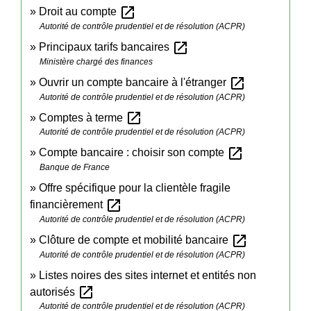
open_in_new
Droit au compte
Autorité de contrôle prudentiel et de résolution (ACPR)
open_in_new
Principaux tarifs bancaires
Ministère chargé des finances
open_in_new
Ouvrir un compte bancaire à l'étranger
Autorité de contrôle prudentiel et de résolution (ACPR)
open_in_new
Comptes à terme
Autorité de contrôle prudentiel et de résolution (ACPR)
open_in_new
Compte bancaire : choisir son compte
Banque de France
Offre spécifique pour la clientèle fragile
open_in_new
financièrement
Autorité de contrôle prudentiel et de résolution (ACPR)
open_in_new
Clôture de compte et mobilité bancaire
Autorité de contrôle prudentiel et de résolution (ACPR)
Listes noires des sites internet et entités non
open_in_new
autorisés
Autorité de contrôle prudentiel et de résolution (ACPR)