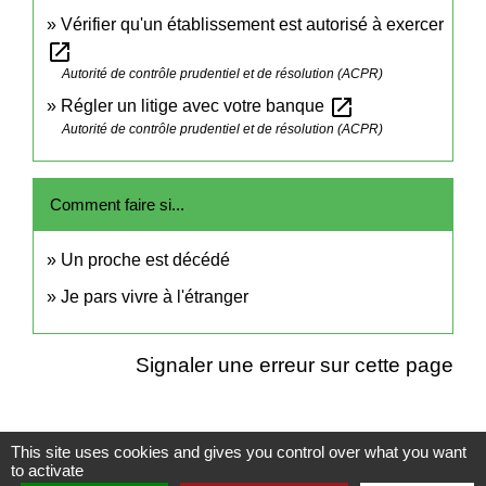
Vérifier qu'un établissement est autorisé à exercer
open_in_new
Autorité de contrôle prudentiel et de résolution (ACPR)
open_in_new
Régler un litige avec votre banque
Autorité de contrôle prudentiel et de résolution (ACPR)
Comment faire si...
Un proche est décédé
Je pars vivre à l'étranger
Signaler une erreur sur cette page
This site uses cookies and gives you control over what you want
to activate