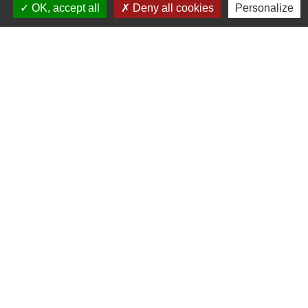
Contacts
OK, accept all
Deny all cookies
Personalize
Mairie
2 place Simone Veil
81500 Saint-Lieux-lès-Lavaur - FRANCE
+33 5 63 41 62 77
Horaires et jours de permanence du
secrétariat :
- Lundi : fermé
- Mardi : ouvert de 9h à 12h et de 14h à 19h
- Mercredi : ouvert de 9h à 12h - fermé l'après
midi
- Jeudi : ouvert de 9h à 12h et de 14h à 17h
- Vendredi : ouvert de 9h à 12h et de 14h à
17h