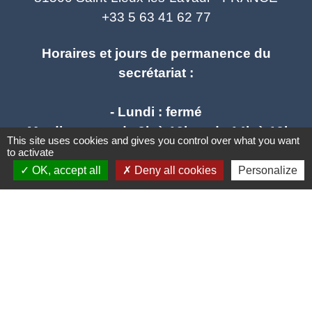
+33 5 63 41 62 77
Horaires et jours de permanence du
secrétariat :
- Lundi : fermé
- Mardi : ouvert de 9h à 12h et de 14h à 19h
This site uses cookies and gives you control over what you want
- Mercredi : ouvert de 9h à 12h - fermé l'après
to activate
midi
OK, accept all
Deny all cookies
Personalize
- Jeudi : ouvert de 9h à 12h et de 14h à 17h
- Vendredi : ouvert de 9h à 12h et de 14h à
17h
mail : stlieuxleslavaur.mairie@wanadoo.fr