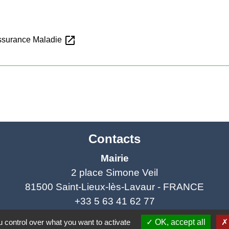
open_in_new
'Assurance Maladie
Contacts
Mairie
2 place Simone Veil
81500 Saint-Lieux-lès-Lavaur - FRANCE
+33 5 63 41 62 77
 control over what you want to activate
OK, accept all
Horaires et jours de permanence du secrétariat :