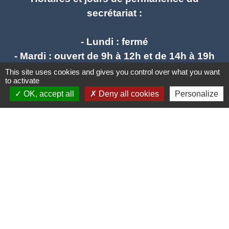
secrétariat :
- Lundi : fermé
- Mardi : ouvert de 9h à 12h et de 14h à 19h
- Mercredi : ouvert de 9h à 12h - fermé l'après
This site uses cookies and gives you control over what you want
to activate
midi
OK, accept all
Deny all cookies
Personalize
- Jeudi : ouvert de 9h à 12h et de 14h à 17h
- Vendredi : ouvert de 9h à 12h et de 14h à
17h
mail : stlieuxleslavaur.mairie@wanadoo.fr
Liens