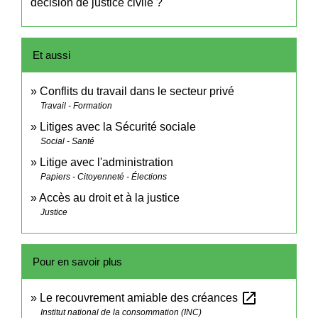
décision de justice civile ?
Et aussi
Conflits du travail dans le secteur privé
Travail - Formation
Litiges avec la Sécurité sociale
Social - Santé
Litige avec l'administration
Papiers - Citoyenneté - Élections
Accès au droit et à la justice
Justice
Pour en savoir plus
open_in_new
Le recouvrement amiable des créances
Institut national de la consommation (INC)