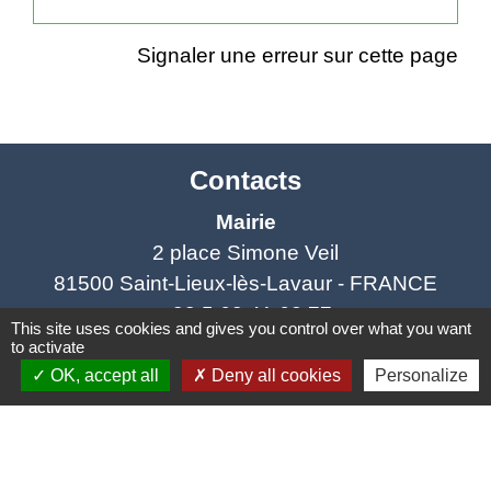
Signaler une erreur sur cette page
Contacts
Mairie
2 place Simone Veil
81500 Saint-Lieux-lès-Lavaur - FRANCE
+33 5 63 41 62 77
This site uses cookies and gives you control over what you want
to activate
Horaires et jours de permanence du
OK, accept all
Deny all cookies
Personalize
secrétariat :
- Lundi : fermé