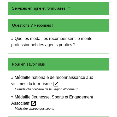
Services en ligne et formulaires
Questions ? Réponses !
Quelles médailles récompensent le mérite
professionnel des agents publics ?
Pour en savoir plus
Médaille nationale de reconnaissance aux
open_in_new
victimes du terrorisme
Grande chancellerie de la Légion d'honneur
Médaille Jeunesse, Sports et Engagement
open_in_new
Associatif
Ministère chargé des sports