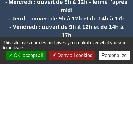
- Mercredi : ouvert de 9h à 12h - fermé l'après
midi
- Jeudi : ouvert de 9h à 12h et de 14h à 17h
- Vendredi : ouvert de 9h à 12h et de 14h à
17h
This site uses cookies and gives you control over what you want
to activate
mail : stlieuxleslavaur.mairie@wanadoo.fr
OK, accept all
Deny all cookies
Personalize
Liens
Communautés de communes Tarn Agout
Préfecture du Tarn
Conseil Départemental du Tarn
La Région Occitanie