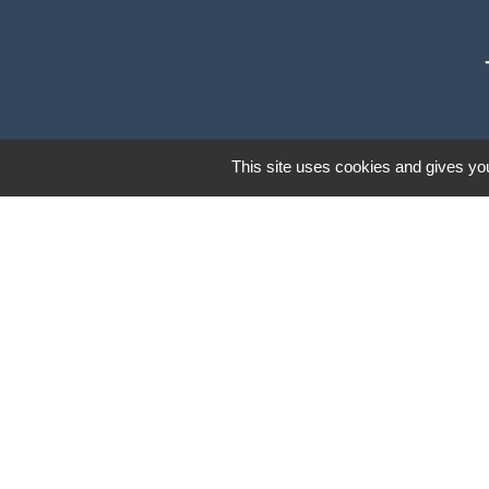
This site uses cookies and gives you
Communautés d
Préfecture du Ta
Conseil Départe
La Région Occit