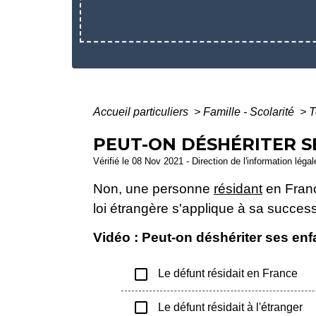
Accueil particuliers
>
Famille - Scolarité
>
T
PEUT-ON DÉSHÉRITER S
Vérifié le 08 Nov 2021 - Direction de l'information léga
Non, une personne
résidant
en France
loi étrangère s'applique à sa success
Vidéo : Peut-on déshériter ses en
check_box_outline_blank
Le défunt résidait en France
check_box_outline_blank
Le défunt résidait à l'étranger