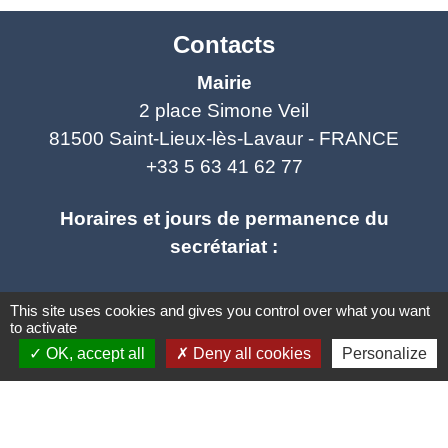
Contacts
Mairie
2 place Simone Veil
81500 Saint-Lieux-lès-Lavaur - FRANCE
+33 5 63 41 62 77
Horaires et jours de permanence du
secrétariat :
- Lundi : fermé
This site uses cookies and gives you control over what you want
to activate
- Mardi : ouvert de 9h à 12h et de 14h à 19h
OK, accept all
Deny all cookies
Personalize
- Mercredi : ouvert de 9h à 12h - fermé l'après
midi
- Jeudi : ouvert de 9h à 12h et de 14h à 17h
- Vendredi : ouvert de 9h à 12h et de 14h à