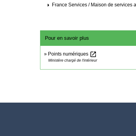
arrow_right
France Services / Maison de services a
Pour en savoir plus
open_in_new
Points numériques
Ministère chargé de l'intérieur