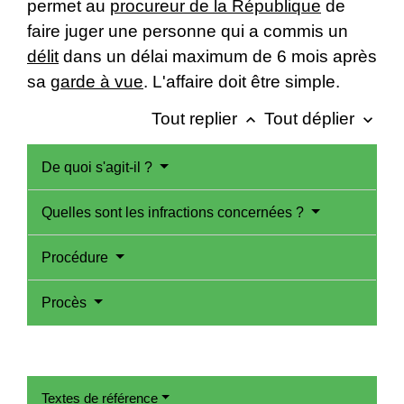
permet au
procureur de la République
de
faire juger une personne qui a commis un
délit
dans un délai maximum de 6 mois après
sa
garde à vue
. L'affaire doit être simple.
Tout replier
Tout déplier
keyboard_arrow_up
keyboard_arrow_down
De quoi s'agit-il ?
Quelles sont les infractions concernées ?
Procédure
Procès
Textes de référence