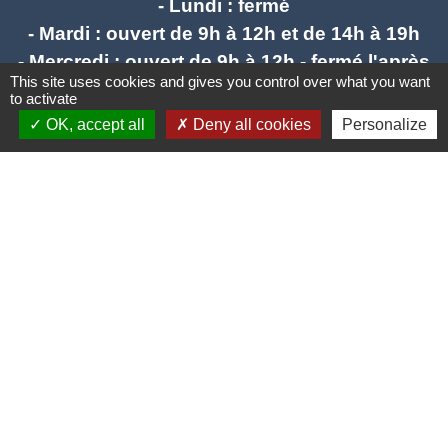
- Lundi : fermé
- Mardi : ouvert de 9h à 12h et de 14h à 19h
- Mercredi : ouvert de 9h à 12h - fermé l'après
This site uses cookies and gives you control over what you want
midi
to activate
- Jeudi : ouvert de 9h à 12h et de 14h à 17h
OK, accept all
Deny all cookies
Personalize
- Vendredi : ouvert de 9h à 12h et de 14h à
17h
mail : stlieuxleslavaur.mairie@wanadoo.fr
Liens
Communautés de communes Tarn Agout
Préfecture du Tarn