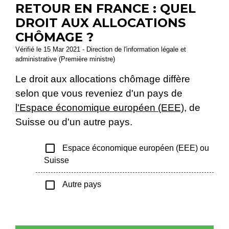
RETOUR EN FRANCE : QUEL
DROIT AUX ALLOCATIONS
CHÔMAGE ?
Vérifié le 15 Mar 2021 - Direction de l'information légale et
administrative (Première ministre)
Le droit aux allocations chômage diffère
selon que vous reveniez d'un pays de
l'Espace économique européen (EEE)
, de
Suisse ou d'un autre pays.
check_box_outline_blank
Espace économique européen (EEE) ou
Suisse
check_box_outline_blank
Autre pays