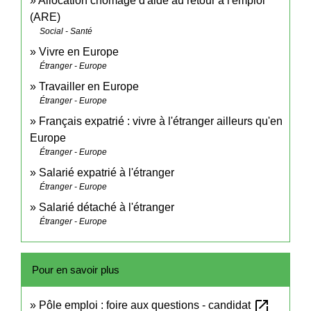
Allocation chômage d'aide au retour à l'emploi
(ARE)
Social - Santé
Vivre en Europe
Étranger - Europe
Travailler en Europe
Étranger - Europe
Français expatrié : vivre à l'étranger ailleurs qu'en
Europe
Étranger - Europe
Salarié expatrié à l'étranger
Étranger - Europe
Salarié détaché à l'étranger
Étranger - Europe
Pour en savoir plus
open_in_new
Pôle emploi : foire aux questions - candidat