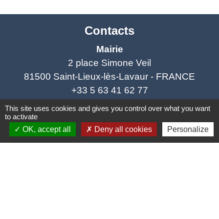
Contacts
Mairie
2 place Simone Veil
81500 Saint-Lieux-lès-Lavaur - FRANCE
+33 5 63 41 62 77
This site uses cookies and gives you control over what you want
Horaires et jours de permanence du
to activate
secrétariat :
OK, accept all
Deny all cookies
Personalize
- Lundi : fermé
- Mardi : ouvert de 9h à 12h et de 14h à 19h
- Mercredi : ouvert de 9h à 12h - fermé l'après
midi
- Jeudi : ouvert de 9h à 12h et de 14h à 17h