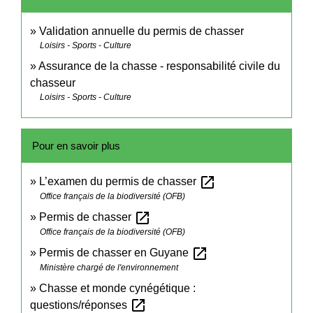
Validation annuelle du permis de chasser
Loisirs - Sports - Culture
Assurance de la chasse - responsabilité civile du
chasseur
Loisirs - Sports - Culture
Pour en savoir plus
open_in_new
L’examen du permis de chasser
Office français de la biodiversité (OFB)
open_in_new
Permis de chasser
Office français de la biodiversité (OFB)
open_in_new
Permis de chasser en Guyane
Ministère chargé de l'environnement
Chasse et monde cynégétique :
open_in_new
questions/réponses