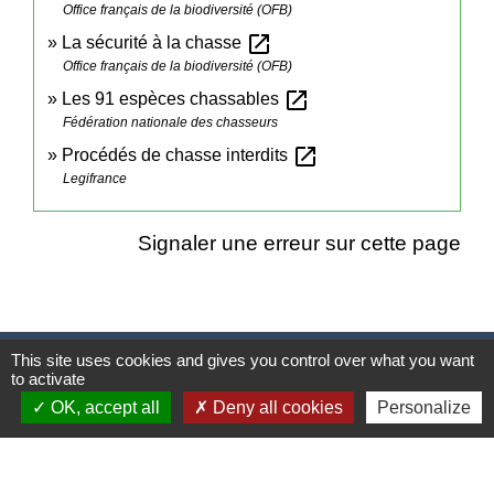
Office français de la biodiversité (OFB)
open_in_new
La sécurité à la chasse
Office français de la biodiversité (OFB)
open_in_new
Les 91 espèces chassables
Fédération nationale des chasseurs
open_in_new
Procédés de chasse interdits
Legifrance
Signaler une erreur sur cette page
This site uses cookies and gives you control over what you want
Contacts
to activate
OK, accept all
Deny all cookies
Personalize
Mairie
2 place Simone Veil
81500 Saint-Lieux-lès-Lavaur - FRANCE