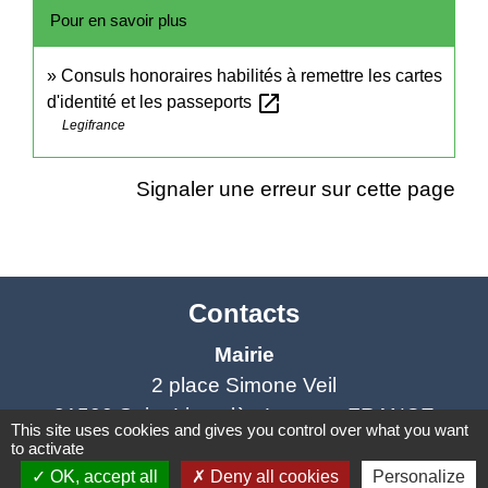
Pour en savoir plus
Consuls honoraires habilités à remettre les cartes
open_in_new
d'identité et les passeports
Legifrance
Signaler une erreur sur cette page
Contacts
Mairie
2 place Simone Veil
81500 Saint-Lieux-lès-Lavaur - FRANCE
This site uses cookies and gives you control over what you want
+33 5 63 41 62 77
to activate
OK, accept all
Deny all cookies
Personalize