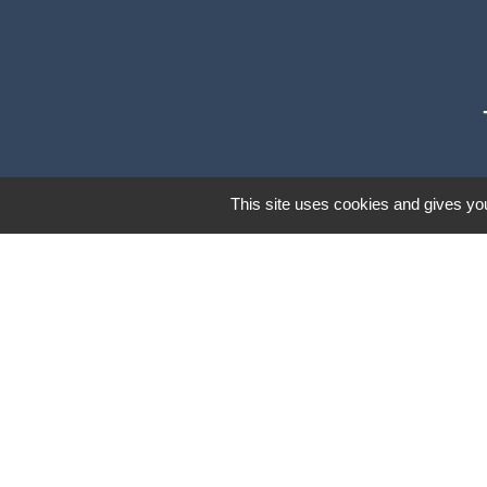
This site uses cookies and gives you
Communautés d
Préfecture du Ta