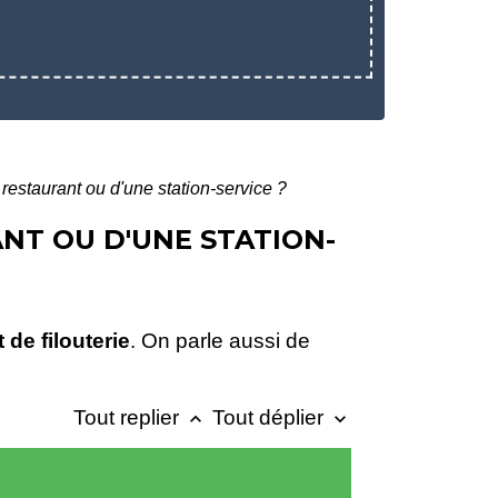
 restaurant ou d'une station-service ?
ANT OU D'UNE STATION-
t de filouterie
. On parle aussi de
Tout replier
Tout déplier
keyboard_arrow_up
keyboard_arrow_down