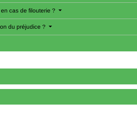
en cas de filouterie ?
tion du préjudice ?