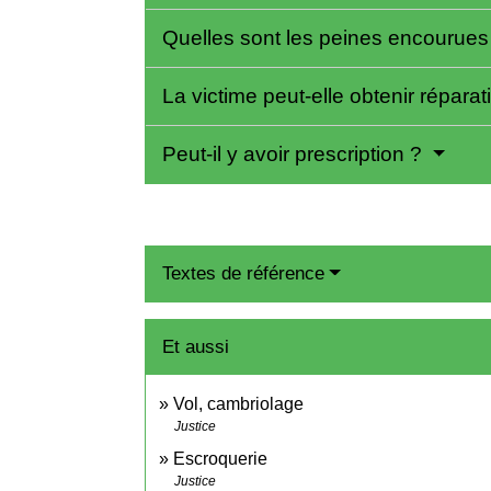
Quelles sont les peines encourues 
La victime peut-elle obtenir répara
Peut-il y avoir prescription ?
Textes de référence
Et aussi
Vol, cambriolage
Justice
Escroquerie
Justice