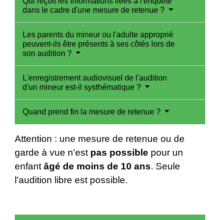
Qui reçoit les Informations liées à l'enquête
dans le cadre d'une mesure de retenue ?
Les parents du mineur ou l'adulte approprié
peuvent-ils être présents à ses côtés lors de
son audition ?
L'enregistrement audiovisuel de l'audition
d'un mineur est-il systhématique ?
Quand prend fin la mesure de retenue ?
Attention : une mesure de retenue ou de
garde à vue n'est
pas possible
pour un
enfant
âgé de moins de 10 ans
. Seule
l'audition libre est possible.