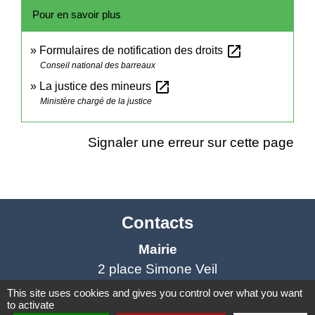
Pour en savoir plus
open_in_new
Formulaires de notification des droits
Conseil national des barreaux
open_in_new
La justice des mineurs
Ministère chargé de la justice
Signaler une erreur sur cette page
Contacts
Mairie
2 place Simone Veil
81500 Saint-Lieux-lès-Lavaur - FRANCE
This site uses cookies and gives you control over what you want
to activate
+33 5 63 41 62 77