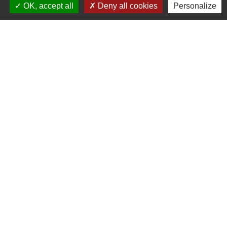
OK, accept all
Deny all cookies
Personalize
Horaires et jours de permanence du
secrétariat :
- Lundi : fermé
- Mardi : ouvert de 9h à 12h et de 14h à 19h
- Mercredi : ouvert de 9h à 12h - fermé l'après
midi
- Jeudi : ouvert de 9h à 12h et de 14h à 17h
- Vendredi : ouvert de 9h à 12h et de 14h à
17h
mail : stlieuxleslavaur.mairie@wanadoo.fr