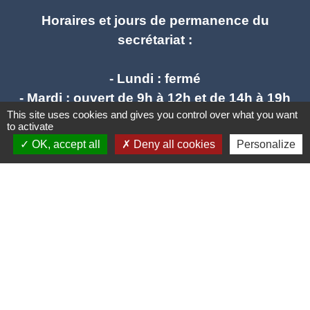
Horaires et jours de permanence du
secrétariat :
- Lundi : fermé
- Mardi : ouvert de 9h à 12h et de 14h à 19h
This site uses cookies and gives you control over what you want
- Mercredi : ouvert de 9h à 12h - fermé l'après
to activate
midi
OK, accept all
Deny all cookies
Personalize
- Jeudi : ouvert de 9h à 12h et de 14h à 17h
- Vendredi : ouvert de 9h à 12h et de 14h à
17h
mail : stlieuxleslavaur.mairie@wanadoo.fr